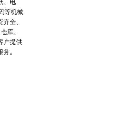
纸、电
码等机械
货齐全、
山仓库、
客户提供
服务。